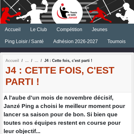
Panneau de gestion des cookies
Accueil
Le Club
Compétition
Jeunes
Ping Loisir / Santé
Adhésion 2026-2027
Tournois
Accueil
J4 : Cette fois, c'est parti !
J4 : CETTE FOIS, C'EST
PARTI !
A l'aube d'un mois de novembre décisif,
Janzé Ping a choisi le meilleur moment pour
lancer sa saison pour de bon. Si bien que
toutes nos équipes restent en course pour
leur objectif...