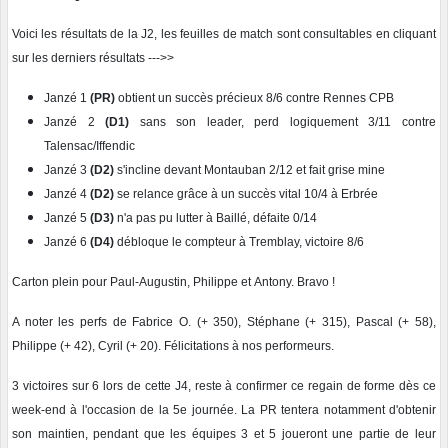
Voici les résultats de la J2, les feuilles de match sont consultables en cliquant
sur les derniers résultats --->>
Janzé 1
(PR)
obtient un succès précieux 8/6 contre Rennes CPB
Janzé 2
(D1)
sans son leader, perd logiquement 3/11 contre
Talensac/Iffendic
Janzé 3
(D2)
s'incline devant Montauban 2/12 et fait grise mine
Janzé 4
(D2)
se relance grâce à un succès vital 10/4 à Erbrée
Janzé 5
(D3)
n'a pas pu lutter à Baillé, défaite 0/14
Janzé 6
(D4)
débloque le compteur à Tremblay, victoire 8/6
Carton plein pour Paul-Augustin, Philippe et Antony. Bravo !
A noter les perfs de Fabrice O. (+ 350), Stéphane (+ 315), Pascal (+ 58),
Philippe (+ 42), Cyril (+ 20). Félicitations à nos performeurs.
3 victoires sur 6 lors de cette J4, reste à confirmer ce regain de forme dès ce
week-end à l'occasion de la 5e journée. La PR tentera notamment d'obtenir
son maintien, pendant que les équipes 3 et 5 joueront une partie de leur