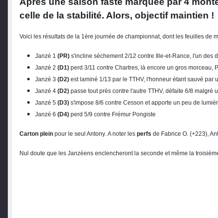
Après une saison faste marquée par 4 monté
celle de la stabilité. Alors, objectif maintien !
Voici les résultats de la 1ère journée de championnat, dont les feuil
Janzé 1
(PR)
s'incline sèchement 2/12 contre Ille-et-Rance, l'un des 
Janzé 2
(D1)
perd 3/11 contre Chartres, là encore un gros morceau, Ph
Janzé 3
(D2)
est laminé 1/13 par le TTHV, l'honneur étant sauvé par 
Janzé 4
(D2)
passe tout près contre l'autre TTHV, défaite 6/8 malgré 
Janzé 5
(D3)
s'impose 8/6 contre Cesson et apporte un peu de lumière
Janzé 6
(D4)
perd 5/9 contre Frémur Pongiste
Carton plein
pour le seul Antony. A noter les
perfs
de Fabrice O. (+223), An
Nul doute que les Janzéens enclencheront la seconde et même la troisièm