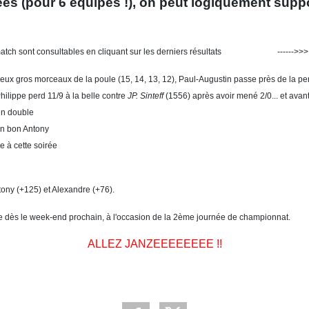
es (pour 6 équipes !), on peut logiquement sup
les de match sont consultables en cliquant sur les derniers résultats -----
deux gros morceaux de la poule (15, 14, 13, 12), Paul-Augustin passe près de la pe
ilippe perd 11/9 à la belle contre
JP. Sinteff
(1556) après avoir mené 2/0... et avan
un double
un bon Antony
 à cette soirée
tony (+125) et Alexandre (+76).
e dès le week-end prochain, à l'occasion de la 2ème journée de championnat.
ALLEZ JANZEEEEEEEE !!