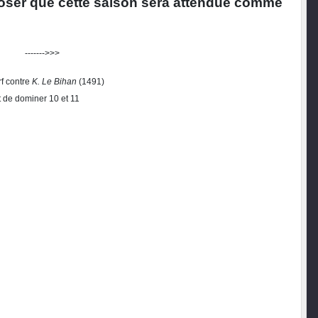
poser que cette saison sera attendue comme
->>> ------->>>
rf contre
K. Le Bihan
(1491)
t de dominer 10 et 11