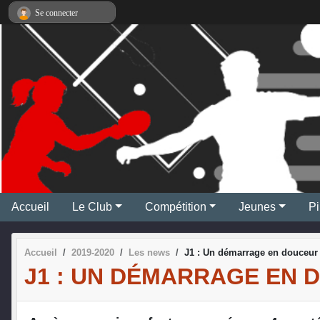
Panneau de gestion des cookies
Se connecter
Accueil
Le Club
Compétition
Jeunes
Pi
Accueil
2019-2020
Les news
J1 : Un démarrage en douceur
J1 : UN DÉMARRAGE EN 