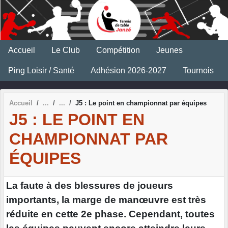
Panneau de gestion des cookies
Accueil
Le Club
Compétition
Jeunes
Ping Loisir / Santé
Adhésion 2026-2027
Tournois
Accueil
J5 : Le point en championnat par équipes
J5 : LE POINT EN
CHAMPIONNAT PAR
ÉQUIPES
La faute à des blessures de joueurs
importants, la marge de manœuvre est très
réduite en cette 2e phase. Cependant, toutes