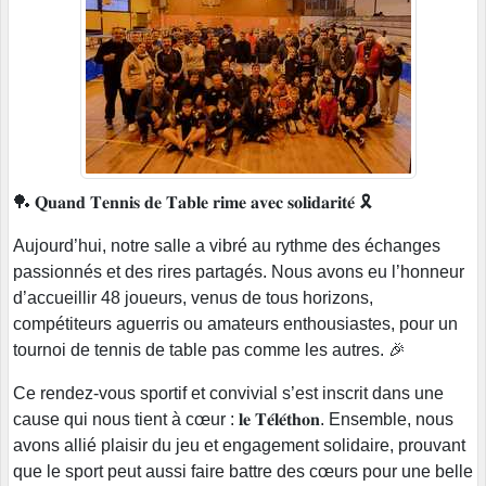
🏓 𝐐𝐮𝐚𝐧𝐝 𝐓𝐞𝐧𝐧𝐢𝐬 𝐝𝐞 𝐓𝐚𝐛𝐥𝐞 𝐫𝐢𝐦𝐞 𝐚𝐯𝐞𝐜 𝐬𝐨𝐥𝐢𝐝𝐚𝐫𝐢𝐭𝐞́ 🎗️
Aujourd’hui, notre salle a vibré au rythme des échanges
passionnés et des rires partagés. Nous avons eu l’honneur
d’accueillir 48 joueurs, venus de tous horizons,
compétiteurs aguerris ou amateurs enthousiastes, pour un
tournoi de tennis de table pas comme les autres. 🎉
Ce rendez-vous sportif et convivial s’est inscrit dans une
cause qui nous tient à cœur : 𝐥𝐞 𝐓𝐞́𝐥𝐞́𝐭𝐡𝐨𝐧. Ensemble, nous
avons allié plaisir du jeu et engagement solidaire, prouvant
que le sport peut aussi faire battre des cœurs pour une belle