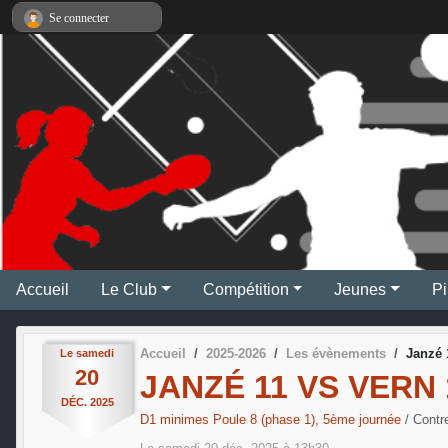
Panneau de gestion des cookies
Se connecter
Accueil
Le Club
Compétition
Jeunes
Pi
Accueil
2025-2026
Les évènements
Janzé 
Le
samedi
20
JANZÉ 11 VS VERN 
DÉC.
2025
D1 minimes Poule 8 (phase 1), 5ème journée
/ Cont