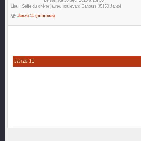
Le
samedi
20
déc.
2025
à 13h30
Lieu :
Salle du chêne jaune, boulevard Cahours
35150
Janzé
Janzé 11 (minimes)
Janzé 11