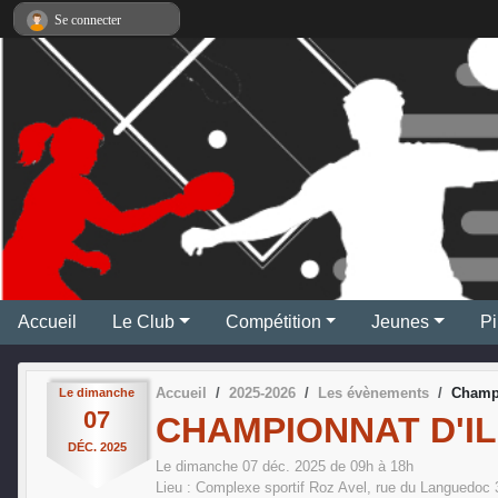
Panneau de gestion des cookies
Se connecter
Accueil
Le Club
Compétition
Jeunes
Pi
Accueil
2025-2026
Les évènements
Champi
Le
dimanche
07
CHAMPIONNAT D'IL
DÉC.
2025
Le
dimanche
07
déc.
2025
de 09h à 18h
Lieu :
Complexe sportif Roz Avel, rue du Languedoc