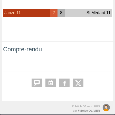
Janzé 11
2
8
St Médard 11
Compte-rendu
Publié le
30 sept. 2025
par
Fabrice OLIVIER