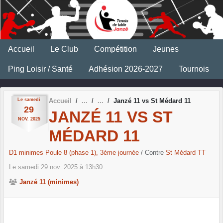
Panneau de gestion des cookies
Accueil
Le Club
Compétition
Jeunes
Ping Loisir / Santé
Adhésion 2026-2027
Tournois
Le
samedi
Accueil
Janzé 11 vs St Médard 11
29
JANZÉ 11 VS ST
NOV.
2025
MÉDARD 11
D1 minimes Poule 8 (phase 1), 3ème journée
/ Contre
St Médard TT
Le
samedi
29
nov.
2025
à 13h30
Janzé 11 (minimes)