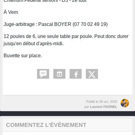
Critérium Fédéral seniors - D3 - 2e tour
À Vern
Juge-arbitrage : Pascal BOYER (07 70 02 49 19)
12 poules de 6, une seule table par poule. Peut donc durer
jusqu'en début d'après-midi.
Buvette sur place.
Publié le
30 oct. 2025
par
Laurent FAISNEL
COMMENTEZ L’ÉVÈNEMENT