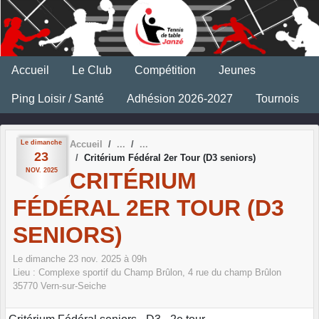
Panneau de gestion des cookies
Accueil
Le Club
Compétition
Jeunes
Ping Loisir / Santé
Adhésion 2026-2027
Tournois
Le
dimanche
Accueil
23
Critérium Fédéral 2er Tour (D3 seniors)
NOV.
2025
CRITÉRIUM
FÉDÉRAL 2ER TOUR (D3
SENIORS)
Le
dimanche
23
nov.
2025
à 09h
Lieu :
Complexe sportif du Champ Brûlon, 4 rue du champ Brûlon
35770
Vern-sur-Seiche