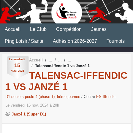
Panneau de gestion des cookies
Accueil
Le Club
Compétition
Jeunes
Ping Loisir / Santé
Adhésion 2026-2027
Tournois
Le
vendredi
Accueil
15
Talensac-Iffendic 1 vs Janzé 1
NOV.
2024
TALENSAC-IFFENDIC
1 VS JANZÉ 1
D1 seniors poule 4 (phase 1), 5ème journée
/ Contre
ES Iffendic
Le
vendredi
15
nov.
2024
à 20h
Janzé 1 (Super D1)