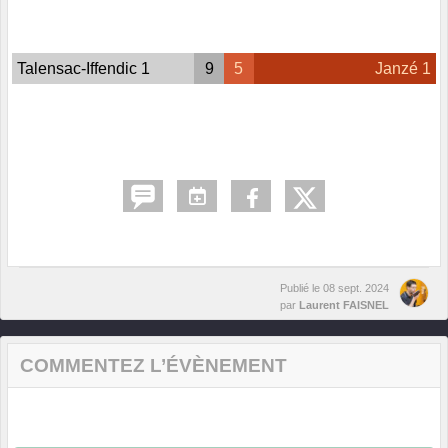
Talensac-Iffendic 1
9
5
Janzé 1
Publié le
08 sept. 2024
par
Laurent FAISNEL
COMMENTEZ L’ÉVÈNEMENT