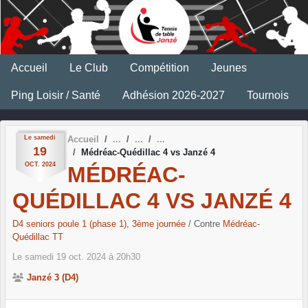
Panneau de gestion des cookies
Accueil
Le Club
Compétition
Jeunes
Ping Loisir / Santé
Adhésion 2026-2027
Tournois
Le
samedi
Accueil
19
Médréac-Quédillac 4 vs Janzé 4
OCT.
2024
MÉDRÉAC-
QUÉDILLAC 4 VS JANZÉ 4
D4 seniors poule 1 (phase 1), 3ème journée
/ Contre
Médréac-
Quédillac TT
Le
samedi
19
oct.
2024
à 20h30
Janzé 3 (D4)