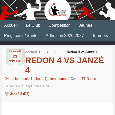
Panneau de gestion des cookies
Accueil
Le Club
Compétition
Jeunes
Ping Loisir / Santé
Adhésion 2026-2027
Tournois
Le
samedi
Accueil
Redon 4 vs Janzé 4
21
REDON 4 VS JANZÉ
SEPT.
2024
4
D4 seniors poule 1 (phase 1), 1ère journée
/ Contre
TT Redon
Le
samedi
21
sept.
2024
à 20h30
Janzé 3 (D4)