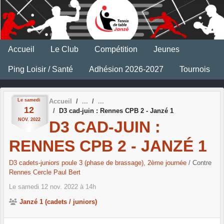
Panneau de gestion des cookies
Accueil
Le Club
Compétition
Jeunes
Ping Loisir / Santé
Adhésion 2026-2027
Tournois
Le
samedi
Accueil
12
D3 cad-juin : Rennes CPB 2 - Janzé 1
NOV.
2022
D3 CAD-JUIN :
RENNES CPB 2 - JANZÉ 1
D3 cadets-juniors poule 3 (phase de brassage), 2ème journée
/ Contre
Rennes Cercle Paul Bert
Le
samedi
12
nov.
2022
à 14h
Janzé 1 (cadets / juniors)