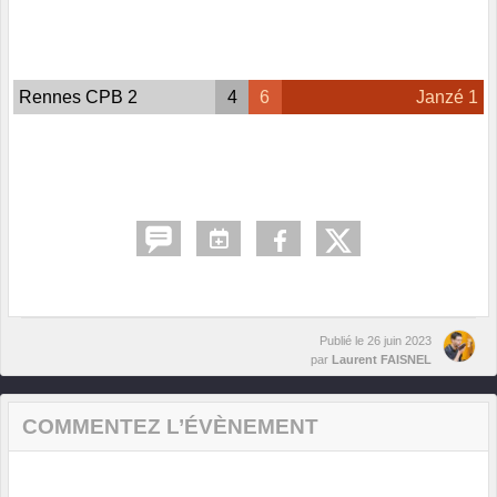
Rennes CPB 2
4
6
Janzé 1
Publié le
26 juin 2023
par
Laurent FAISNEL
COMMENTEZ L’ÉVÈNEMENT