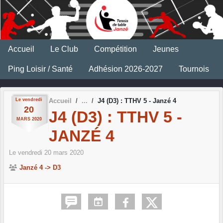
Panneau de gestion des cookies
Accueil
Le Club
Compétition
Jeunes
Ping Loisir / Santé
Adhésion 2026-2027
Tournois
Le
vendredi
Accueil
J4 (D3) : TTHV 5 - Janzé 4
20
J4 (D3) : TTHV 5 -
MARS
2020
JANZÉ 4
Le
vendredi
20
mars
2020
Janzé 4 -> D3