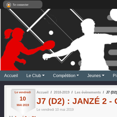
Panneau de gestion des cookies
Se connecter
Accueil
Le Club
Compétition
Jeunes
Pi
Accueil
2018-2019
Les évènements
J7 (D2)
Le
vendredi
10
J7 (D2) : JANZÉ 2 -
MAI
2019
Le
vendredi
10
mai
2019