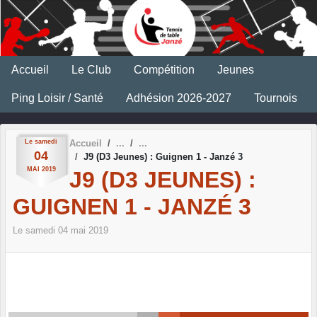
Panneau de gestion des cookies
Accueil
Le Club
Compétition
Jeunes
Ping Loisir / Santé
Adhésion 2026-2027
Tournois
Le
samedi
Accueil
04
J9 (D3 Jeunes) : Guignen 1 - Janzé 3
MAI
2019
J9 (D3 JEUNES) :
GUIGNEN 1 - JANZÉ 3
Le
samedi
04
mai
2019