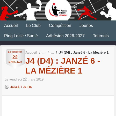
Panneau de gestion des cookies
Accueil
Le Club
Compétition
Jeunes
Ping Loisir / Santé
Adhésion 2026-2027
Tournois
Le
vendredi
Accueil
J4 (D4) : Janzé 6 - La Mézière 1
22
J4 (D4) : JANZÉ 6 -
MARS
2019
LA MÉZIÈRE 1
Le
vendredi
22
mars
2019
Janzé 7 -> D4