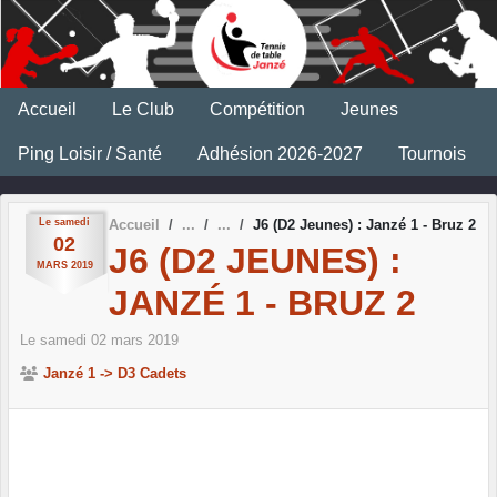
Panneau de gestion des cookies
Accueil
Le Club
Compétition
Jeunes
Ping Loisir / Santé
Adhésion 2026-2027
Tournois
Le
samedi
Accueil
J6 (D2 Jeunes) : Janzé 1 - Bruz 2
02
J6 (D2 JEUNES) :
MARS
2019
JANZÉ 1 - BRUZ 2
Le
samedi
02
mars
2019
Janzé 1 -> D3 Cadets