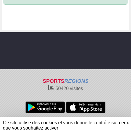
SPORTS
REGIONS
50420
visites
Charte cookies
Gestion des cookies
Ce site utilise des cookies et vous donne le contrôle sur ceux
Informations légales
Signaler un contenu inapproprié
que vous souhaitez activer