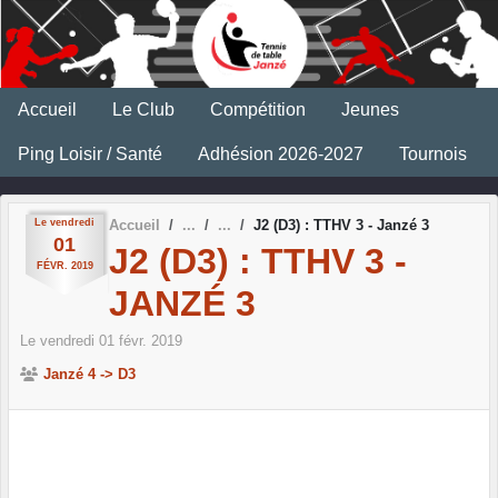
Panneau de gestion des cookies
Accueil
Le Club
Compétition
Jeunes
Ping Loisir / Santé
Adhésion 2026-2027
Tournois
Le
vendredi
Accueil
J2 (D3) : TTHV 3 - Janzé 3
01
J2 (D3) : TTHV 3 -
FÉVR.
2019
JANZÉ 3
Le
vendredi
01
févr.
2019
Janzé 4 -> D3