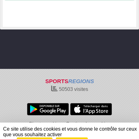
SPORTS
REGIONS
50503
visites
Charte cookies
Gestion des cookies
Ce site utilise des cookies et vous donne le contrôle sur ceux
Informations légales
Signaler un contenu inapproprié
que vous souhaitez activer