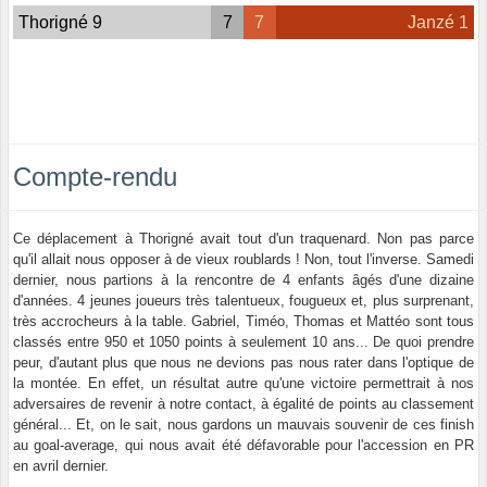
Thorigné 9
7
7
Janzé 1
Compte-rendu
Ce déplacement à Thorigné avait tout d'un traquenard. Non pas parce
qu'il allait nous opposer à de vieux roublards ! Non, tout l'inverse. Samedi
dernier, nous partions à la rencontre de 4 enfants âgés d'une dizaine
d'années. 4 jeunes joueurs très talentueux, fougueux et, plus surprenant,
très accrocheurs à la table. Gabriel, Timéo, Thomas et Mattéo sont tous
classés entre 950 et 1050 points à seulement 10 ans... De quoi prendre
peur, d'autant plus que nous ne devions pas nous rater dans l'optique de
la montée. En effet, un résultat autre qu'une victoire permettrait à nos
adversaires de revenir à notre contact, à égalité de points au classement
général... Et, on le sait, nous gardons un mauvais souvenir de ces finish
au goal-average, qui nous avait été défavorable pour l'accession en PR
en avril dernier.