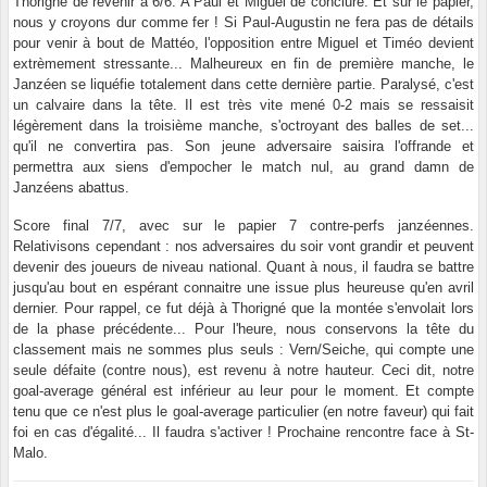
Thorigné de revenir à 6/6. A Paul et Miguel de conclure. Et sur le papier,
nous y croyons dur comme fer ! Si Paul-Augustin ne fera pas de détails
pour venir à bout de Mattéo, l'opposition entre Miguel et Timéo devient
extrèmement stressante... Malheureux en fin de première manche, le
Janzéen se liquéfie totalement dans cette dernière partie. Paralysé, c'est
un calvaire dans la tête. Il est très vite mené 0-2 mais se ressaisit
légèrement dans la troisième manche, s'octroyant des balles de set...
qu'il ne convertira pas. Son jeune adversaire saisira l'offrande et
permettra aux siens d'empocher le match nul, au grand damn de
Janzéens abattus.
Score final 7/7, avec sur le papier 7 contre-perfs janzéennes.
Relativisons cependant : nos adversaires du soir vont grandir et peuvent
devenir des joueurs de niveau national. Quant à nous, il faudra se battre
jusqu'au bout en espérant connaitre une issue plus heureuse qu'en avril
dernier. Pour rappel, ce fut déjà à Thorigné que la montée s'envolait lors
de la phase précédente... Pour l'heure, nous conservons la tête du
classement mais ne sommes plus seuls : Vern/Seiche, qui compte une
seule défaite (contre nous), est revenu à notre hauteur. Ceci dit, notre
goal-average général est inférieur au leur pour le moment. Et compte
tenu que ce n'est plus le goal-average particulier (en notre faveur) qui fait
foi en cas d'égalité... Il faudra s'activer ! Prochaine rencontre face à St-
Malo.