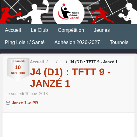
Panneau de gestion des cookies
Accueil
Le Club
Compétition
Jeunes
Ping Loisir / Santé
Adhésion 2026-2027
Tournois
Le
samedi
Accueil
J4 (D1) : TFTT 9 - Janzé 1
10
J4 (D1) : TFTT 9 -
NOV.
2018
JANZÉ 1
Le
samedi
10
nov.
2018
Janzé 1 -> PR