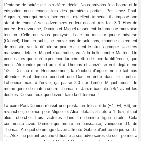
L'entame de soirée est loin d'être idéale. Nous arrivons à la bourre et la
crispation nous envahit lors des premières parties. Pas chez Paul-
Augustin, pour qui on va faire court : excellent, impérial, il a imposé son
statut de leader à ses adversaires en leur collant trois fois 3-0. Hors de
portée. En revanche, Damien et Miguel ressentent la fameuse mauvaise
tension. Celle qui vous paralyse. Face au meilleur joueur adverse
(Gabriel), Damien subit, ne trouve pas de solutions, manque clairement
de réussite, voit la défaite se pointer et sent le stress grimper. Une très
mauvaise défaite. Miguel s'accroche, va à la belle contre Mattéo. On
pense alors que son expérience lui permettra de faire la différence, que
nenni. Alexandre prend un set à Thomas et Janzé se voit déjà mené
1/3... Dos au mur. Heureusement, la réaction d'orgueil ne se fait pas
attendre. Paul déroule pendant que Damien entre dans le combat.
Laborieux mais à l'envie, ça passe 3-0 sur Timéo. Miguel réussit le
même genre de match contre Thomas et Janzé bascule à 4/4 avant les
doubles. Ce sont eux qui doivent faire la différence !
La paire Paul/Damien réussit une prestation très solide (+4, +4, +6), en
revanche ça coince pour Miguel et Alex, défaits 3 sets à 1. 5/5, il faut
alors chercher trois victoires dans la dernière ligne droite. Cela
commence avec Damien qui monte en puissance, vainqueur 3-0 de
Thomas. Ah quel dommage d'avoir affronté Gabriel d'entrée de jeu se dit-
il... Alex, ne posant aucune difficulté à ses adversaires du soir, permet à