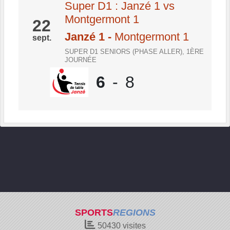
Super D1 : Janzé 1 vs
Montgermont 1
22
Janzé 1
-
Montgermont 1
sept.
SUPER D1 SENIORS (PHASE ALLER), 1ÈRE
JOURNÉE
6
-
8
SPORTS
REGIONS
50430
visites