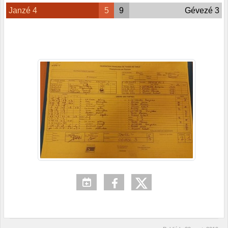
Janzé 4
5
9
Gévezé 3