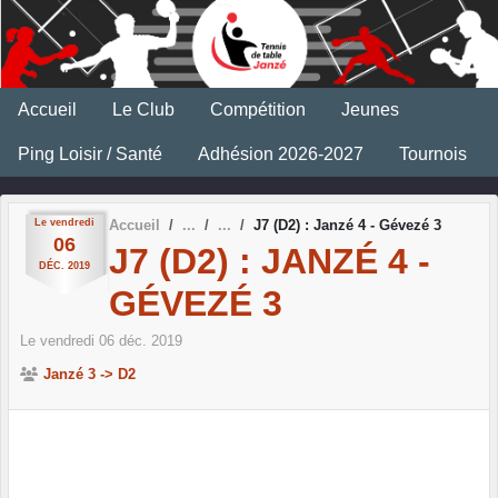
Panneau de gestion des cookies
Accueil
Le Club
Compétition
Jeunes
Ping Loisir / Santé
Adhésion 2026-2027
Tournois
Le
vendredi
Accueil
J7 (D2) : Janzé 4 - Gévezé 3
06
J7 (D2) : JANZÉ 4 -
DÉC.
2019
GÉVEZÉ 3
Le
vendredi
06
déc.
2019
Janzé 3 -> D2